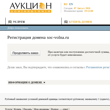
RU
EN
Сегодня:
07 Август 2026
Московское время:
19:12:08
УСЛУГИ
КУПИТЬ ДОМЕН
Добро пожаловать
Регистрация домена soc-volna.ru
При наличии или поступлении достаточной суммы, средства будут за
от услуги будет невозможно.
Делая заказ, Вы подтверждаете, что ознакомились и согласны с
Регламентом реги
ИНФОРМАЦИЯ О ДОМЕНЕ
Рублевый эквивалент условной денежной единицы соответствует рублевому эквиваленту 1 (одного
Услуги
|
Купить
|
Продать
|
Мои аукционы
|
Вопрос — ответ
|