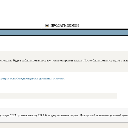
ПРОДАТЬ ДОМЕН
блокированы сразу после отправки заказа. После блокировки средств отказаться
страции освобождающегося доменного имени
.
) доллара США, установленному ЦБ РФ на дату окончания торгов. Долларовый эквивалент условной ден