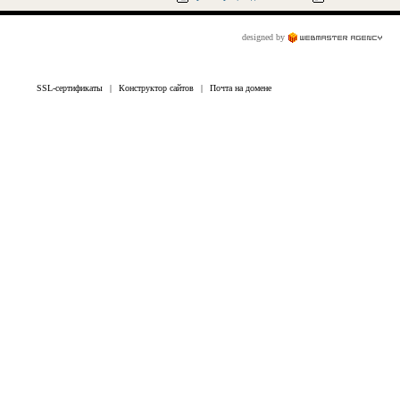
designed by
SSL-сертификаты
|
Конструктор сайтов
|
Почта на домене