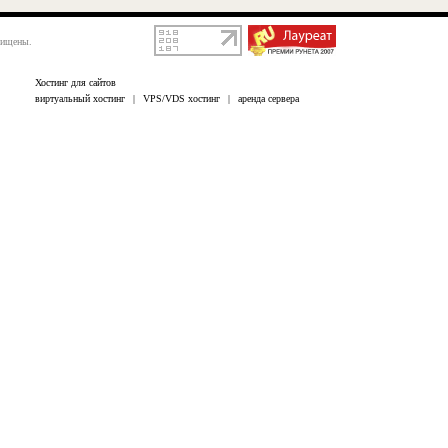
щищены.
Хостинг для сайтов
виртуальный хостинг
|
VPS/VDS хостинг
|
аренда сервера