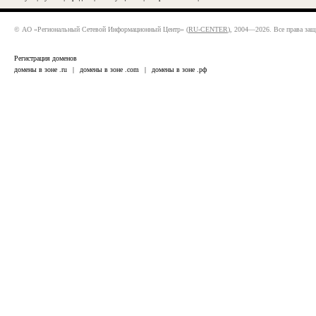
© АО «Региональный Сетевой Информационный Центр» (
RU-CENTER
), 2004—2026. Все права за
Регистрация доменов
домены в зоне .ru
|
домены в зоне .com
|
домены в зоне .рф