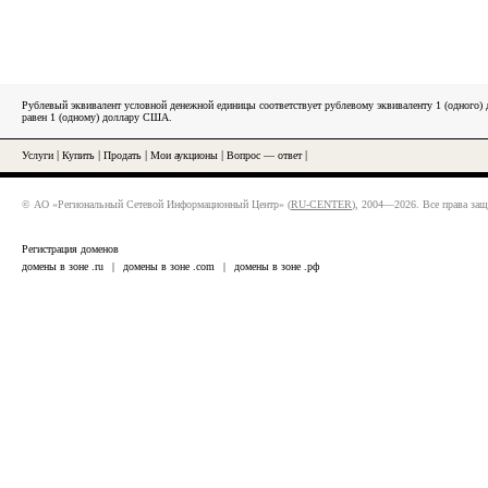
Рублевый эквивалент условной денежной единицы соответствует рублевому эквиваленту 1 (одного
равен 1 (одному) доллару США.
Услуги
|
Купить
|
Продать
|
Мои аукционы
|
Вопрос — ответ
|
© АО «Региональный Сетевой Информационный Центр» (
RU-CENTER
), 2004—2026. Все права за
Регистрация доменов
домены в зоне .ru
|
домены в зоне .com
|
домены в зоне .рф