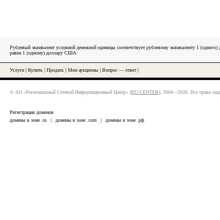
Рублевый эквивалент условной денежной единицы соответствует рублевому эквиваленту 1 (одного
равен 1 (одному) доллару США.
Услуги
|
Купить
|
Продать
|
Мои аукционы
|
Вопрос — ответ
|
© АО «Региональный Сетевой Информационный Центр» (
RU-CENTER
), 2004—2026. Все права за
Регистрация доменов
домены в зоне .ru
|
домены в зоне .com
|
домены в зоне .рф