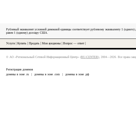
Рублевый эквивалент условной денежной единицы соответствует рублевому эквиваленту 1 (одного
равен 1 (одному) доллару США.
Услуги
|
Купить
|
Продать
|
Мои аукционы
|
Вопрос — ответ
|
© АО «Региональный Сетевой Информационный Центр» (
RU-CENTER
), 2004—2026. Все права за
Регистрация доменов
домены в зоне .ru
|
домены в зоне .com
|
домены в зоне .рф