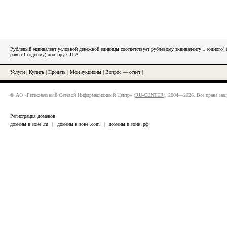
Рублевый эквивалент условной денежной единицы соответствует рублевому эквиваленту 1 (одного
равен 1 (одному) доллару США.
Услуги
|
Купить
|
Продать
|
Мои аукционы
|
Вопрос — ответ
|
© АО «Региональный Сетевой Информационный Центр» (
RU-CENTER
), 2004—2026. Все права за
Регистрация доменов
домены в зоне .ru
|
домены в зоне .com
|
домены в зоне .рф