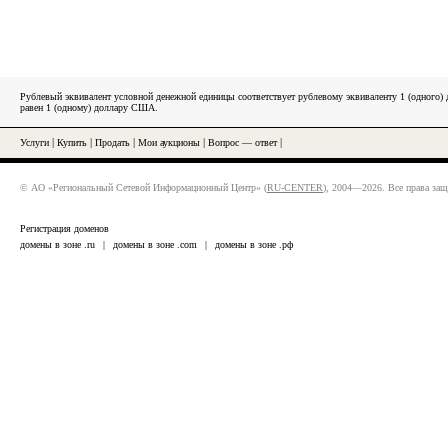
Рублевый эквивалент условной денежной единицы соответствует рублевому эквиваленту 1 (одного
равен 1 (одному) доллару США.
Услуги
|
Купить
|
Продать
|
Мои аукционы
|
Вопрос — ответ
|
© АО «Региональный Сетевой Информационный Центр» (
RU-CENTER
), 2004—2026. Все права за
Регистрация доменов
домены в зоне .ru
|
домены в зоне .com
|
домены в зоне .рф