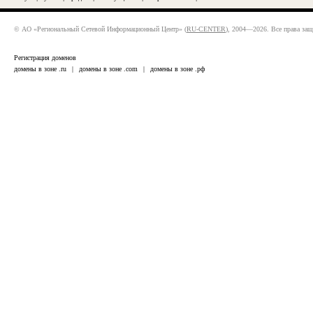
© АО «Региональный Сетевой Информационный Центр» (
RU-CENTER
), 2004—2026. Все права за
Регистрация доменов
домены в зоне .ru
|
домены в зоне .com
|
домены в зоне .рф