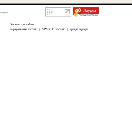
щищены.
Хостинг для сайтов
виртуальный хостинг
|
VPS/VDS хостинг
|
аренда сервера