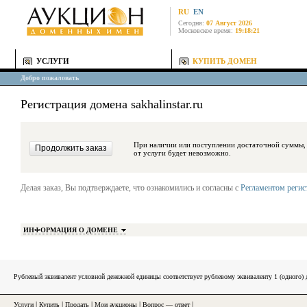
RU
EN
Сегодня:
07 Август 2026
Московское время:
19:18:21
УСЛУГИ
КУПИТЬ ДОМЕН
Добро пожаловать
Регистрация домена sakhalinstar.ru
При наличии или поступлении достаточной суммы, средства будут за
от услуги будет невозможно.
Делая заказ, Вы подтверждаете, что ознакомились и согласны с
Регламентом реги
ИНФОРМАЦИЯ О ДОМЕНЕ
Рублевый эквивалент условной денежной единицы соответствует рублевому эквиваленту 1 (одного
Услуги
|
Купить
|
Продать
|
Мои аукционы
|
Вопрос — ответ
|