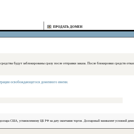
ПРОДАТЬ ДОМЕН
блокированы сразу после отправки заказа. После блокировки средств отказаться
страции освобождающегося доменного имени
.
) доллара США, установленному ЦБ РФ на дату окончания торгов. Долларовый эквивалент условной ден