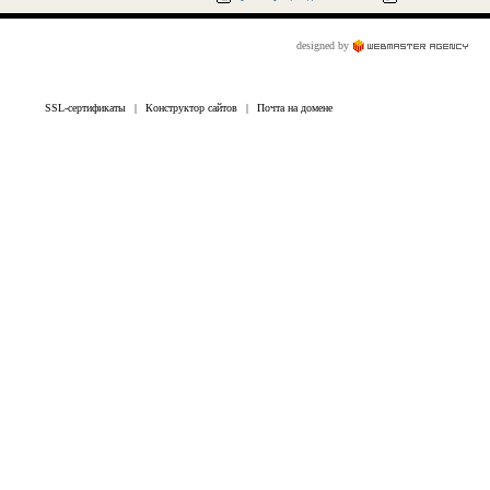
designed by
SSL-сертификаты
|
Конструктор сайтов
|
Почта на домене