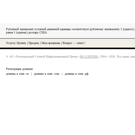
Рублевый эквивалент условной денежной единицы соответствует рублевому эквиваленту 1 (одного
равен 1 (одному) доллару США.
Услуги
|
Купить
|
Продать
|
Мои аукционы
|
Вопрос — ответ
|
© АО «Региональный Сетевой Информационный Центр» (
RU-CENTER
), 2004—2026. Все права за
Регистрация доменов
домены в зоне .ru
|
домены в зоне .com
|
домены в зоне .рф