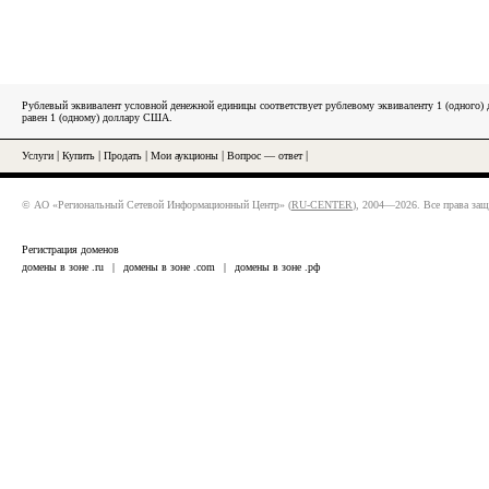
Рублевый эквивалент условной денежной единицы соответствует рублевому эквиваленту 1 (одного
равен 1 (одному) доллару США.
Услуги
|
Купить
|
Продать
|
Мои аукционы
|
Вопрос — ответ
|
© АО «Региональный Сетевой Информационный Центр» (
RU-CENTER
), 2004—2026. Все права за
Регистрация доменов
домены в зоне .ru
|
домены в зоне .com
|
домены в зоне .рф