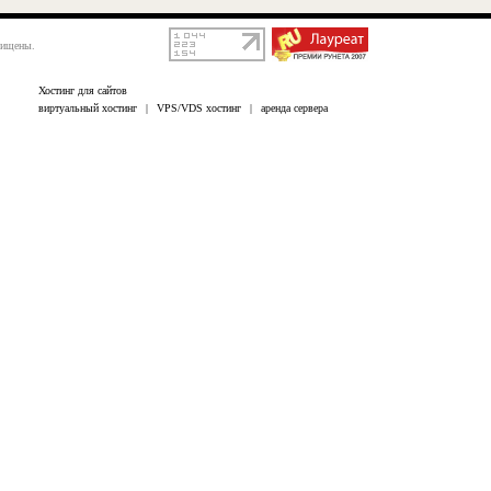
щищены.
Хостинг для сайтов
виртуальный хостинг
|
VPS/VDS хостинг
|
аренда сервера