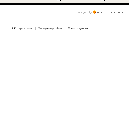
designed by
SSL-сертификаты
|
Конструктор сайтов
|
Почта на домене