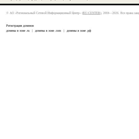
© АО «Региональный Сетевой Информационный Центр» (
RU-CENTER
), 2004—2026. Все права за
Регистрация доменов
домены в зоне .ru
|
домены в зоне .com
|
домены в зоне .рф