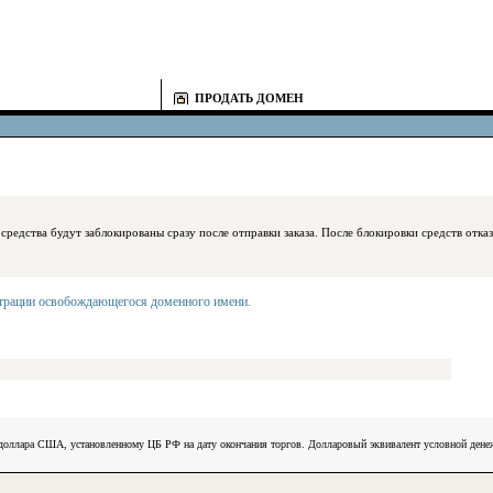
ПРОДАТЬ ДОМЕН
блокированы сразу после отправки заказа. После блокировки средств отказаться
страции освобождающегося доменного имени
.
) доллара США, установленному ЦБ РФ на дату окончания торгов. Долларовый эквивалент условной ден