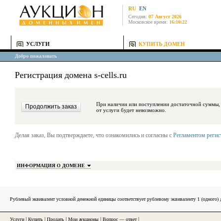
RU
EN
Сегодня:
07 Август 2026
Московское время:
16:10:22
УСЛУГИ
КУПИТЬ ДОМЕН
Добро пожаловать
Регистрация домена s-cells.ru
При наличии или поступлении достаточной суммы, средства будут за
от услуги будет невозможно.
Делая заказ, Вы подтверждаете, что ознакомились и согласны с
Регламентом реги
ИНФОРМАЦИЯ О ДОМЕНЕ
Рублевый эквивалент условной денежной единицы соответствует рублевому эквиваленту 1 (одного
Услуги
|
Купить
|
Продать
|
Мои аукционы
|
Вопрос — ответ
|