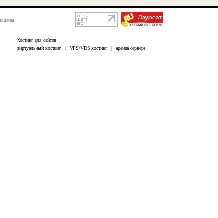
щищены.
Хостинг для сайтов
виртуальный хостинг
|
VPS/VDS хостинг
|
аренда сервера