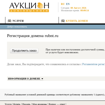
RU
EN
Сегодня:
08 Август 2026
Московское время:
08:00:54
УСЛУГИ
КУПИТЬ ДОМЕН
Добро пожаловать
Регистрация домена rubnt.ru
При наличии или поступлении достаточной суммы, средства будут за
от услуги будет невозможно.
Делая заказ, Вы подтверждаете, что ознакомились и согласны с
Регламентом реги
ИНФОРМАЦИЯ О ДОМЕНЕ
Рублевый эквивалент условной денежной единицы соответствует рублевому эквиваленту 1 (одного
Услуги
|
Купить
|
Продать
|
Мои аукционы
|
Вопрос — ответ
|