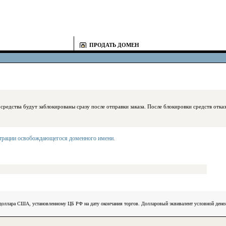
ПРОДАТЬ ДОМЕН
блокированы сразу после отправки заказа. После блокировки средств отказаться
страции освобождающегося доменного имени
.
) доллара США, установленному ЦБ РФ на дату окончания торгов. Долларовый эквивалент условной ден