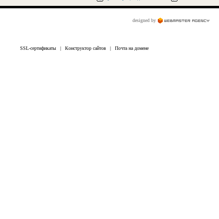
designed by
SSL-сертификаты
|
Конструктор сайтов
|
Почта на домене