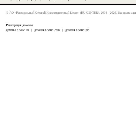
© АО «Региональный Сетевой Информационный Центр» (
RU-CENTER
), 2004—2026. Все права за
Регистрация доменов
домены в зоне .ru
|
домены в зоне .com
|
домены в зоне .рф