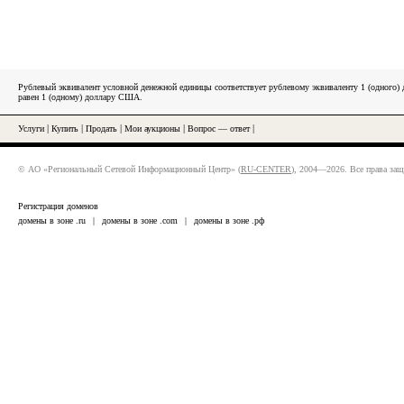
Рублевый эквивалент условной денежной единицы соответствует рублевому эквиваленту 1 (одного
равен 1 (одному) доллару США.
Услуги
|
Купить
|
Продать
|
Мои аукционы
|
Вопрос — ответ
|
© АО «Региональный Сетевой Информационный Центр» (
RU-CENTER
), 2004—2026. Все права за
Регистрация доменов
домены в зоне .ru
|
домены в зоне .com
|
домены в зоне .рф