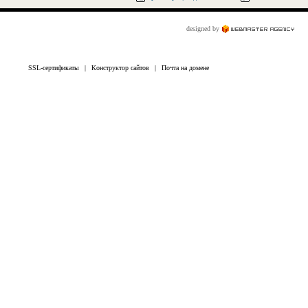
designed by
SSL-сертификаты
|
Конструктор сайтов
|
Почта на домене