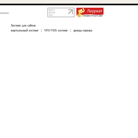
щищены.
Хостинг для сайтов
виртуальный хостинг
|
VPS/VDS хостинг
|
аренда сервера