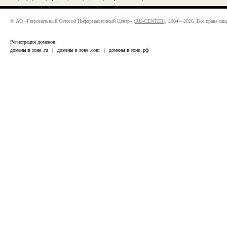
© АО «Региональный Сетевой Информационный Центр» (
RU-CENTER
), 2004—2026. Все права за
Регистрация доменов
домены в зоне .ru
|
домены в зоне .com
|
домены в зоне .рф