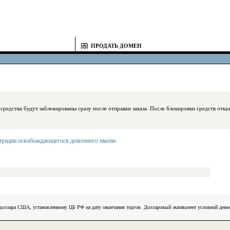
ПРОДАТЬ ДОМЕН
блокированы сразу после отправки заказа. После блокировки средств отказаться
страции освобождающегося доменного имени
.
) доллара США, установленному ЦБ РФ на дату окончания торгов. Долларовый эквивалент условной ден