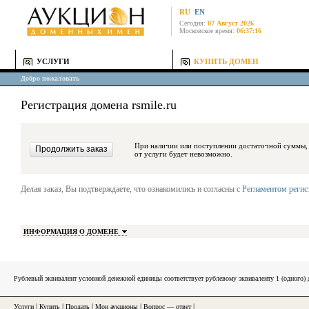
RU
EN
Сегодня:
07 Август 2026
Московское время:
06:37:16
УСЛУГИ
КУПИТЬ ДОМЕН
Добро пожаловать
Регистрация домена rsmile.ru
При наличии или поступлении достаточной суммы, средства будут за
от услуги будет невозможно.
Делая заказ, Вы подтверждаете, что ознакомились и согласны с
Регламентом реги
ИНФОРМАЦИЯ О ДОМЕНЕ
Рублевый эквивалент условной денежной единицы соответствует рублевому эквиваленту 1 (одного
Услуги
|
Купить
|
Продать
|
Мои аукционы
|
Вопрос — ответ
|