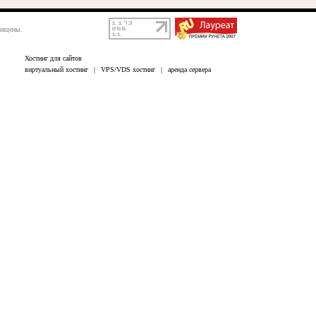
щищены.
Хостинг для сайтов
виртуальный хостинг
|
VPS/VDS хостинг
|
аренда сервера