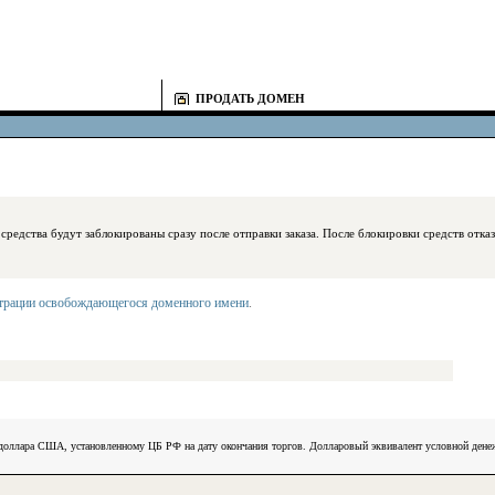
ПРОДАТЬ ДОМЕН
блокированы сразу после отправки заказа. После блокировки средств отказаться
страции освобождающегося доменного имени
.
) доллара США, установленному ЦБ РФ на дату окончания торгов. Долларовый эквивалент условной ден