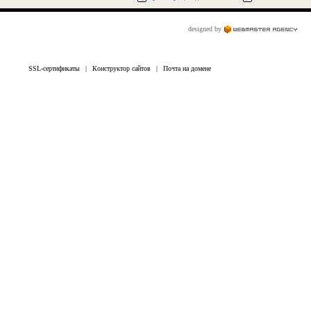
designed by
SSL-сертификаты
|
Конструктор сайтов
|
Почта на домене