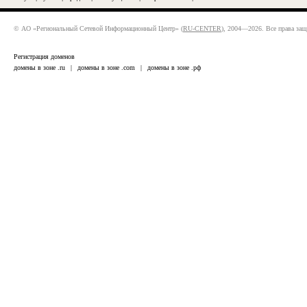
© АО «Региональный Сетевой Информационный Центр» (
RU-CENTER
), 2004—2026. Все права за
Регистрация доменов
домены в зоне .ru
|
домены в зоне .com
|
домены в зоне .рф