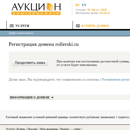
RU
EN
Сегодня:
06 Август 2026
Московское время:
03:24:25
УСЛУГИ
КУПИТЬ ДОМЕН
Добро пожаловать
Регистрация домена rollerski.ru
При наличии или поступлении достаточной суммы, средства будут за
от услуги будет невозможно.
Делая заказ, Вы подтверждаете, что ознакомились и согласны с
Регламентом реги
ИНФОРМАЦИЯ О ДОМЕНЕ
Рублевый эквивалент условной денежной единицы соответствует рублевому эквиваленту 1 (одного
Услуги
|
Купить
|
Продать
|
Мои аукционы
|
Вопрос — ответ
|