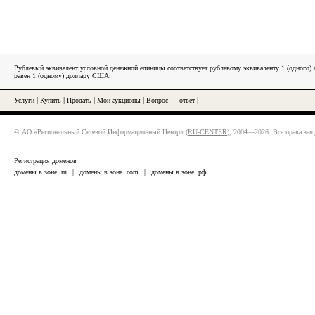
Рублевый эквивалент условной денежной единицы соответствует рублевому эквиваленту 1 (одного
равен 1 (одному) доллару США.
Услуги
|
Купить
|
Продать
|
Мои аукционы
|
Вопрос — ответ
|
© АО «Региональный Сетевой Информационный Центр» (
RU-CENTER
), 2004—2026. Все права за
Регистрация доменов
домены в зоне .ru
|
домены в зоне .com
|
домены в зоне .рф