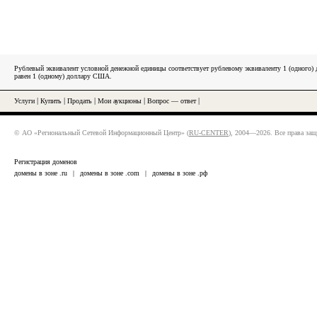
Рублевый эквивалент условной денежной единицы соответствует рублевому эквиваленту 1 (одного
равен 1 (одному) доллару США.
Услуги
|
Купить
|
Продать
|
Мои аукционы
|
Вопрос — ответ
|
© АО «Региональный Сетевой Информационный Центр» (
RU-CENTER
), 2004—2026. Все права за
Регистрация доменов
домены в зоне .ru
|
домены в зоне .com
|
домены в зоне .рф