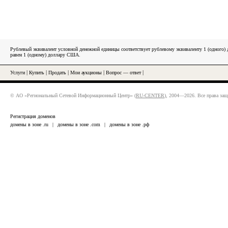
Рублевый эквивалент условной денежной единицы соответствует рублевому эквиваленту 1 (одного
равен 1 (одному) доллару США.
Услуги
|
Купить
|
Продать
|
Мои аукционы
|
Вопрос — ответ
|
© АО «Региональный Сетевой Информационный Центр» (
RU-CENTER
), 2004—2026. Все права за
Регистрация доменов
домены в зоне .ru
|
домены в зоне .com
|
домены в зоне .рф