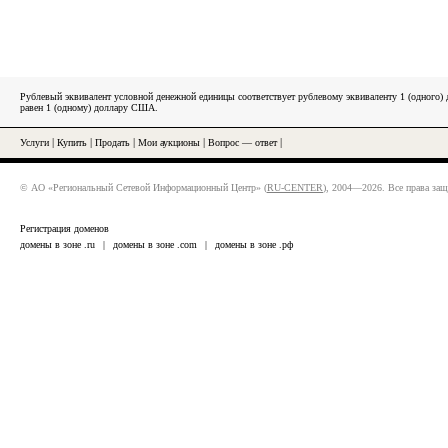
Рублевый эквивалент условной денежной единицы соответствует рублевому эквиваленту 1 (одного
равен 1 (одному) доллару США.
Услуги
|
Купить
|
Продать
|
Мои аукционы
|
Вопрос — ответ
|
© АО «Региональный Сетевой Информационный Центр» (
RU-CENTER
), 2004—2026. Все права за
Регистрация доменов
домены в зоне .ru
|
домены в зоне .com
|
домены в зоне .рф