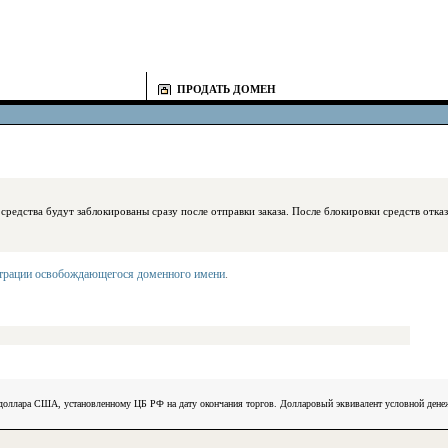
ПРОДАТЬ ДОМЕН
блокированы сразу после отправки заказа. После блокировки средств отказаться
страции освобождающегося доменного имени
.
) доллара США, установленному ЦБ РФ на дату окончания торгов. Долларовый эквивалент условной ден