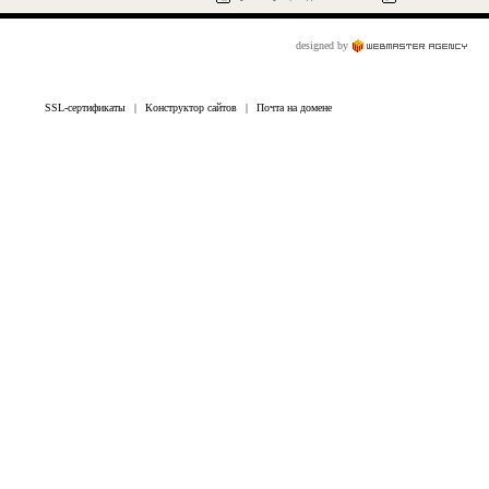
designed by
SSL-сертификаты
|
Конструктор сайтов
|
Почта на домене