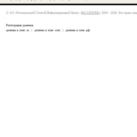
© АО «Региональный Сетевой Информационный Центр» (
RU-CENTER
), 2004—2026. Все права за
Регистрация доменов
домены в зоне .ru
|
домены в зоне .com
|
домены в зоне .рф