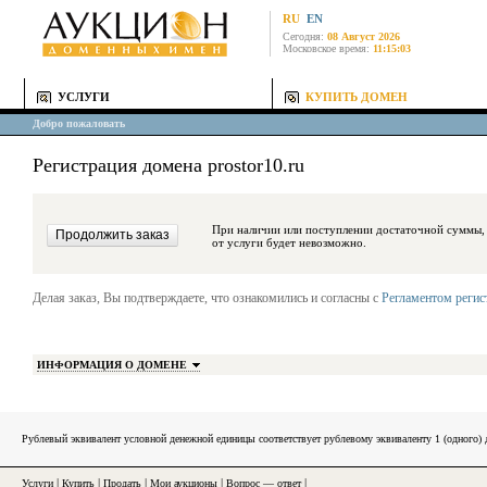
RU
EN
Сегодня:
08 Август 2026
Московское время:
11:15:03
УСЛУГИ
КУПИТЬ ДОМЕН
Добро пожаловать
Регистрация домена prostor10.ru
При наличии или поступлении достаточной суммы, средства будут за
от услуги будет невозможно.
Делая заказ, Вы подтверждаете, что ознакомились и согласны с
Регламентом реги
ИНФОРМАЦИЯ О ДОМЕНЕ
Рублевый эквивалент условной денежной единицы соответствует рублевому эквиваленту 1 (одного
Услуги
|
Купить
|
Продать
|
Мои аукционы
|
Вопрос — ответ
|