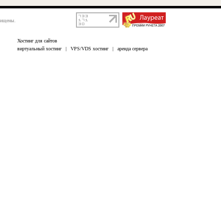
щищены.
Хостинг для сайтов
виртуальный хостинг
|
VPS/VDS хостинг
|
аренда сервера