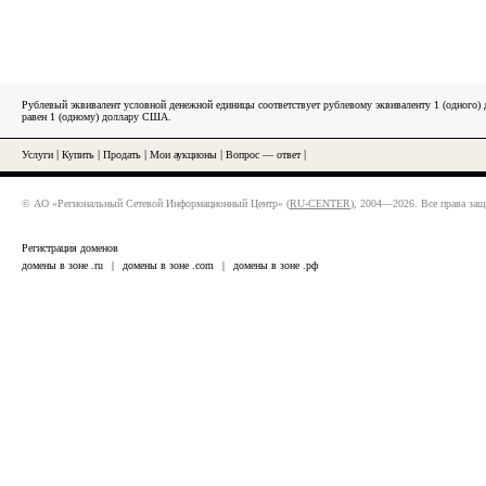
Рублевый эквивалент условной денежной единицы соответствует рублевому эквиваленту 1 (одного
равен 1 (одному) доллару США.
Услуги
|
Купить
|
Продать
|
Мои аукционы
|
Вопрос — ответ
|
© АО «Региональный Сетевой Информационный Центр» (
RU-CENTER
), 2004—2026. Все права за
Регистрация доменов
домены в зоне .ru
|
домены в зоне .com
|
домены в зоне .рф