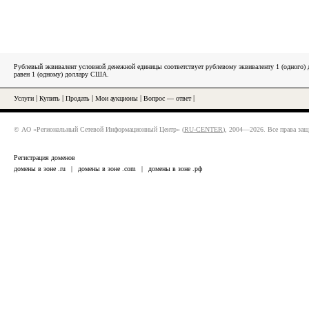
Рублевый эквивалент условной денежной единицы соответствует рублевому эквиваленту 1 (одного
равен 1 (одному) доллару США.
Услуги
|
Купить
|
Продать
|
Мои аукционы
|
Вопрос — ответ
|
© АО «Региональный Сетевой Информационный Центр» (
RU-CENTER
), 2004—2026. Все права за
Регистрация доменов
домены в зоне .ru
|
домены в зоне .com
|
домены в зоне .рф