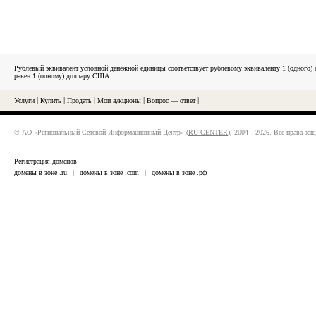
Рублевый эквивалент условной денежной единицы соответствует рублевому эквиваленту 1 (одного
равен 1 (одному) доллару США.
Услуги
|
Купить
|
Продать
|
Мои аукционы
|
Вопрос — ответ
|
© АО «Региональный Сетевой Информационный Центр» (
RU-CENTER
), 2004—2026. Все права за
Регистрация доменов
домены в зоне .ru
|
домены в зоне .com
|
домены в зоне .рф