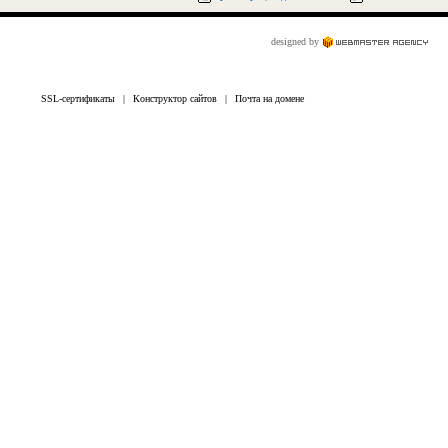
designed by
SSL-сертификаты
|
Конструктор сайтов
|
Почта на домене