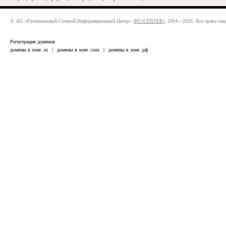
© АО «Региональный Сетевой Информационный Центр» (
RU-CENTER
), 2004—2026. Все права за
Регистрация доменов
домены в зоне .ru
|
домены в зоне .com
|
домены в зоне .рф