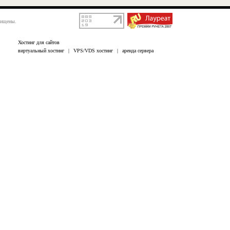
щищены.
Хостинг для сайтов
виртуальный хостинг
|
VPS/VDS хостинг
|
аренда сервера