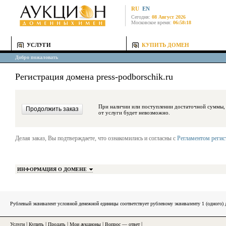
RU
EN
Сегодня:
08 Август 2026
Московское время:
06:58:18
УСЛУГИ
КУПИТЬ ДОМЕН
Добро пожаловать
Регистрация домена press-podborschik.ru
При наличии или поступлении достаточной суммы, средства будут за
от услуги будет невозможно.
Делая заказ, Вы подтверждаете, что ознакомились и согласны с
Регламентом реги
ИНФОРМАЦИЯ О ДОМЕНЕ
Рублевый эквивалент условной денежной единицы соответствует рублевому эквиваленту 1 (одного
Услуги
|
Купить
|
Продать
|
Мои аукционы
|
Вопрос — ответ
|