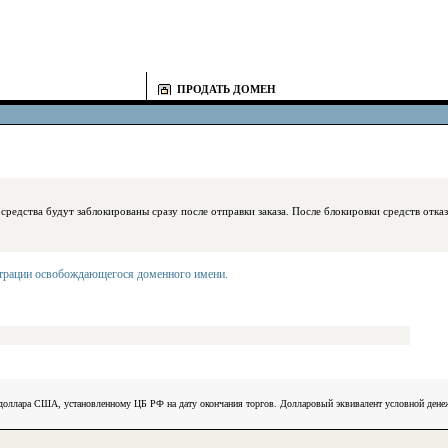
ПРОДАТЬ ДОМЕН
блокированы сразу после отправки заказа. После блокировки средств отказаться
страции освобождающегося доменного имени
.
) доллара США, установленному ЦБ РФ на дату окончания торгов. Долларовый эквивалент условной ден