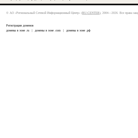
© АО «Региональный Сетевой Информационный Центр» (
RU-CENTER
), 2004—2026. Все права за
Регистрация доменов
домены в зоне .ru
|
домены в зоне .com
|
домены в зоне .рф