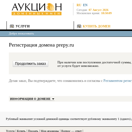
RU
EN
Сегодня:
07 Август 2026
Московское время:
18:50:09
УСЛУГИ
КУПИТЬ ДОМЕН
Добро пожаловать
Регистрация домена prepy.ru
При наличии или поступлении достаточной суммы, средства будут за
от услуги будет невозможно.
Делая заказ, Вы подтверждаете, что ознакомились и согласны с
Регламентом реги
ИНФОРМАЦИЯ О ДОМЕНЕ
Рублевый эквивалент условной денежной единицы соответствует рублевому эквиваленту 1 (одного
Услуги
|
Купить
|
Продать
|
Мои аукционы
|
Вопрос — ответ
|