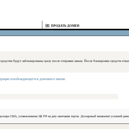
ПРОДАТЬ ДОМЕН
блокированы сразу после отправки заказа. После блокировки средств отказаться
страции освобождающегося доменного имени
.
) доллара США, установленному ЦБ РФ на дату окончания торгов. Долларовый эквивалент условной ден