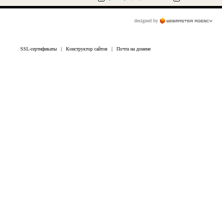
designed by
SSL-сертификаты
|
Конструктор сайтов
|
Почта на домене