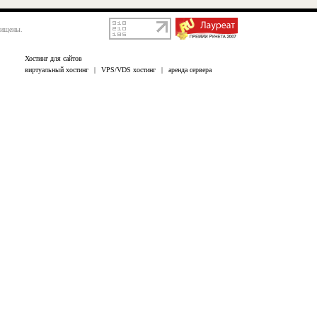
щищены.
Хостинг для сайтов
виртуальный хостинг
|
VPS/VDS хостинг
|
аренда сервера