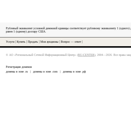
Рублевый эквивалент условной денежной единицы соответствует рублевому эквиваленту 1 (одного
равен 1 (одному) доллару США.
Услуги
|
Купить
|
Продать
|
Мои аукционы
|
Вопрос — ответ
|
© АО «Региональный Сетевой Информационный Центр» (
RU-CENTER
), 2004—2026. Все права за
Регистрация доменов
домены в зоне .ru
|
домены в зоне .com
|
домены в зоне .рф