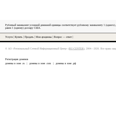
Рублевый эквивалент условной денежной единицы соответствует рублевому эквиваленту 1 (одного
равен 1 (одному) доллару США.
Услуги
|
Купить
|
Продать
|
Мои аукционы
|
Вопрос — ответ
|
© АО «Региональный Сетевой Информационный Центр» (
RU-CENTER
), 2004—2026. Все права за
Регистрация доменов
домены в зоне .ru
|
домены в зоне .com
|
домены в зоне .рф