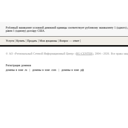
Рублевый эквивалент условной денежной единицы соответствует рублевому эквиваленту 1 (одного
равен 1 (одному) доллару США.
Услуги
|
Купить
|
Продать
|
Мои аукционы
|
Вопрос — ответ
|
© АО «Региональный Сетевой Информационный Центр» (
RU-CENTER
), 2004—2026. Все права за
Регистрация доменов
домены в зоне .ru
|
домены в зоне .com
|
домены в зоне .рф