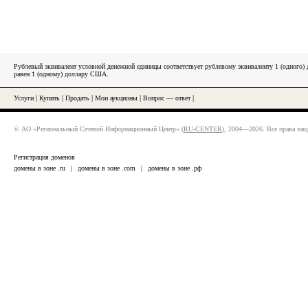
Рублевый эквивалент условной денежной единицы соответствует рублевому эквиваленту 1 (одного
равен 1 (одному) доллару США.
Услуги
|
Купить
|
Продать
|
Мои аукционы
|
Вопрос — ответ
|
© АО «Региональный Сетевой Информационный Центр» (
RU-CENTER
), 2004—2026. Все права за
Регистрация доменов
домены в зоне .ru
|
домены в зоне .com
|
домены в зоне .рф