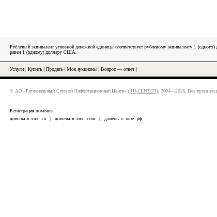
Рублевый эквивалент условной денежной единицы соответствует рублевому эквиваленту 1 (одного
равен 1 (одному) доллару США.
Услуги
|
Купить
|
Продать
|
Мои аукционы
|
Вопрос — ответ
|
© АО «Региональный Сетевой Информационный Центр» (
RU-CENTER
), 2004—2026. Все права за
Регистрация доменов
домены в зоне .ru
|
домены в зоне .com
|
домены в зоне .рф