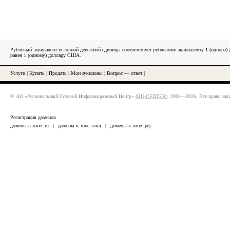
Рублевый эквивалент условной денежной единицы соответствует рублевому эквиваленту 1 (одного
равен 1 (одному) доллару США.
Услуги
|
Купить
|
Продать
|
Мои аукционы
|
Вопрос — ответ
|
© АО «Региональный Сетевой Информационный Центр» (
RU-CENTER
), 2004—2026. Все права за
Регистрация доменов
домены в зоне .ru
|
домены в зоне .com
|
домены в зоне .рф