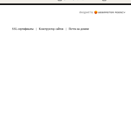
designed by
SSL-сертификаты
|
Конструктор сайтов
|
Почта на домене