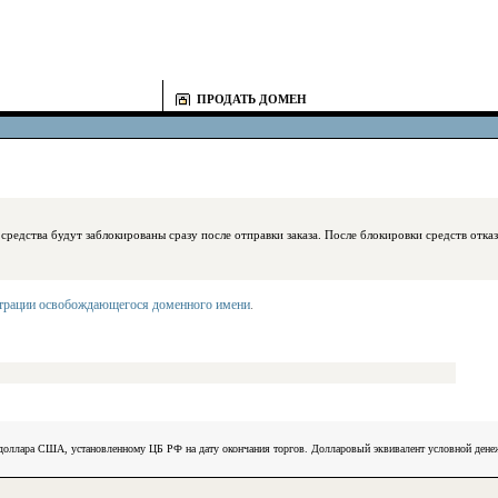
ПРОДАТЬ ДОМЕН
блокированы сразу после отправки заказа. После блокировки средств отказаться
страции освобождающегося доменного имени
.
) доллара США, установленному ЦБ РФ на дату окончания торгов. Долларовый эквивалент условной ден