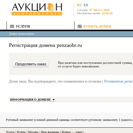
RU
EN
Сегодня:
07 Август 2026
Московское время:
22:18:16
УСЛУГИ
КУПИТЬ ДОМЕН
Добро пожаловать
Регистрация домена penzaobr.ru
При наличии или поступлении достаточной суммы, средства будут за
от услуги будет невозможно.
Делая заказ, Вы подтверждаете, что ознакомились и согласны с
Регламентом реги
ИНФОРМАЦИЯ О ДОМЕНЕ
Рублевый эквивалент условной денежной единицы соответствует рублевому эквиваленту 1 (одного
Услуги
|
Купить
|
Продать
|
Мои аукционы
|
Вопрос — ответ
|