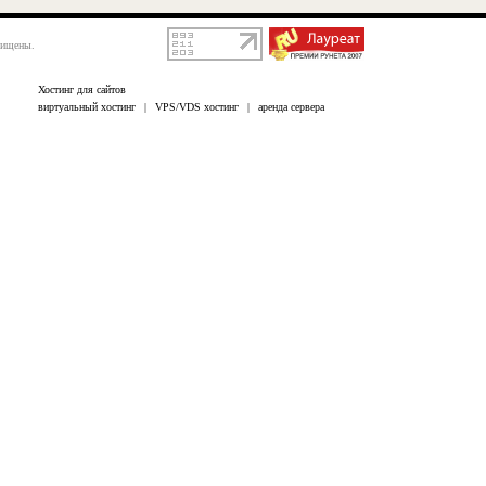
щищены.
Хостинг для сайтов
виртуальный хостинг
|
VPS/VDS хостинг
|
аренда сервера