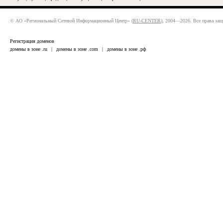
© АО «Региональный Сетевой Информационный Центр» (
RU-CENTER
), 2004—2026. Все права за
Регистрация доменов
домены в зоне .ru
|
домены в зоне .com
|
домены в зоне .рф