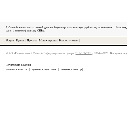
Рублевый эквивалент условной денежной единицы соответствует рублевому эквиваленту 1 (одного
равен 1 (одному) доллару США.
Услуги
|
Купить
|
Продать
|
Мои аукционы
|
Вопрос — ответ
|
© АО «Региональный Сетевой Информационный Центр» (
RU-CENTER
), 2004—2026. Все права за
Регистрация доменов
домены в зоне .ru
|
домены в зоне .com
|
домены в зоне .рф