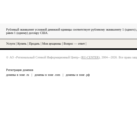
Рублевый эквивалент условной денежной единицы соответствует рублевому эквиваленту 1 (одного
равен 1 (одному) доллару США.
Услуги
|
Купить
|
Продать
|
Мои аукционы
|
Вопрос — ответ
|
© АО «Региональный Сетевой Информационный Центр» (
RU-CENTER
), 2004—2026. Все права за
Регистрация доменов
домены в зоне .ru
|
домены в зоне .com
|
домены в зоне .рф