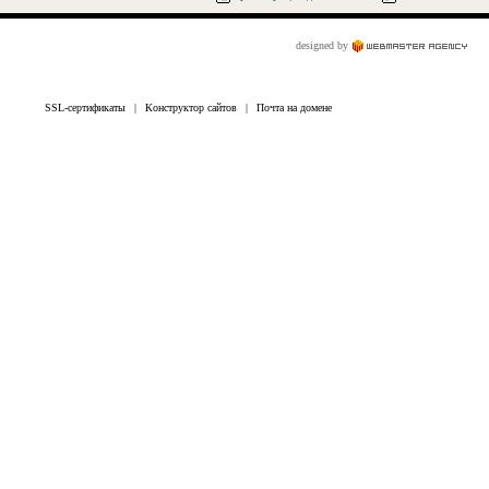
designed by
SSL-сертификаты
|
Конструктор сайтов
|
Почта на домене