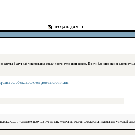
ПРОДАТЬ ДОМЕН
блокированы сразу после отправки заказа. После блокировки средств отказаться
страции освобождающегося доменного имени
.
) доллара США, установленному ЦБ РФ на дату окончания торгов. Долларовый эквивалент условной ден