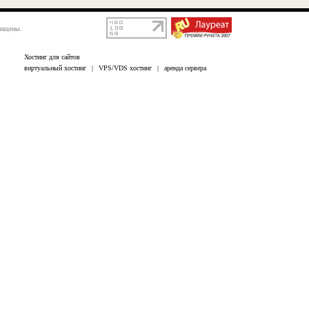
щищены.
Хостинг для сайтов
виртуальный хостинг
|
VPS/VDS хостинг
|
аренда сервера