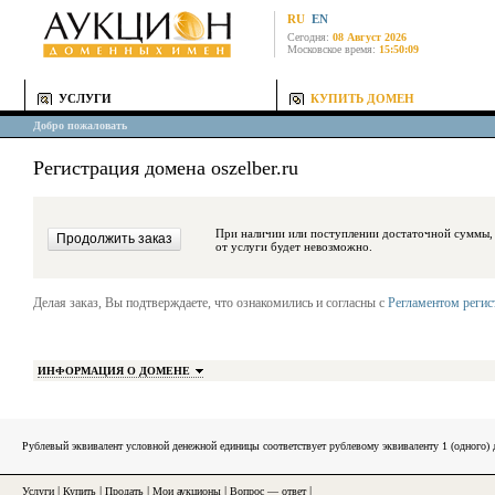
RU
EN
Сегодня:
08 Август 2026
Московское время:
15:50:09
УСЛУГИ
КУПИТЬ ДОМЕН
Добро пожаловать
Регистрация домена oszelber.ru
При наличии или поступлении достаточной суммы, средства будут за
от услуги будет невозможно.
Делая заказ, Вы подтверждаете, что ознакомились и согласны с
Регламентом реги
ИНФОРМАЦИЯ О ДОМЕНЕ
Рублевый эквивалент условной денежной единицы соответствует рублевому эквиваленту 1 (одного
Услуги
|
Купить
|
Продать
|
Мои аукционы
|
Вопрос — ответ
|