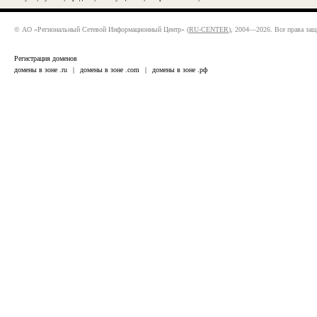
© АО «Региональный Сетевой Информационный Центр» (
RU-CENTER
), 2004—2026. Все права за
Регистрация доменов
домены в зоне .ru
|
домены в зоне .com
|
домены в зоне .рф