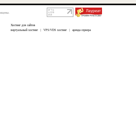
щищены.
Хостинг для сайтов
виртуальный хостинг
|
VPS/VDS хостинг
|
аренда сервера