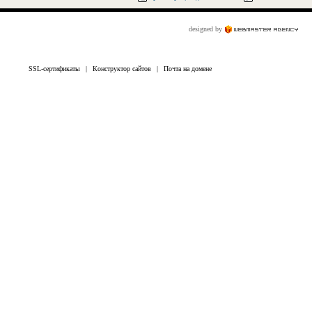
designed by
SSL-сертификаты
|
Конструктор сайтов
|
Почта на домене