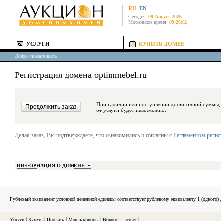
RU
EN
Сегодня:
09 Август 2026
Московское время:
09:26:02
УСЛУГИ
КУПИТЬ ДОМЕН
Добро пожаловать
Регистрация домена optimmebel.ru
При наличии или поступлении достаточной суммы, средства будут за
от услуги будет невозможно.
Делая заказ, Вы подтверждаете, что ознакомились и согласны с
Регламентом реги
ИНФОРМАЦИЯ О ДОМЕНЕ
Рублевый эквивалент условной денежной единицы соответствует рублевому эквиваленту 1 (одного
Услуги
|
Купить
|
Продать
|
Мои аукционы
|
Вопрос — ответ
|