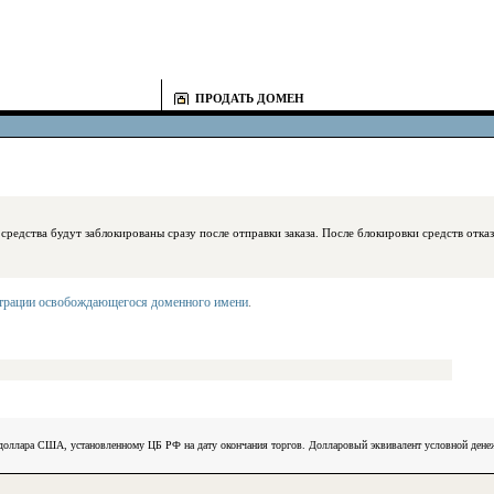
ПРОДАТЬ ДОМЕН
блокированы сразу после отправки заказа. После блокировки средств отказаться
страции освобождающегося доменного имени
.
) доллара США, установленному ЦБ РФ на дату окончания торгов. Долларовый эквивалент условной ден