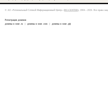
© АО «Региональный Сетевой Информационный Центр» (
RU-CENTER
), 2004—2026. Все права за
Регистрация доменов
домены в зоне .ru
|
домены в зоне .com
|
домены в зоне .рф