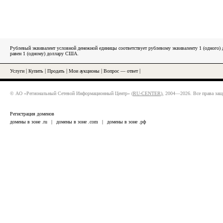
Рублевый эквивалент условной денежной единицы соответствует рублевому эквиваленту 1 (одного
равен 1 (одному) доллару США.
Услуги
|
Купить
|
Продать
|
Мои аукционы
|
Вопрос — ответ
|
© АО «Региональный Сетевой Информационный Центр» (
RU-CENTER
), 2004—2026. Все права за
Регистрация доменов
домены в зоне .ru
|
домены в зоне .com
|
домены в зоне .рф