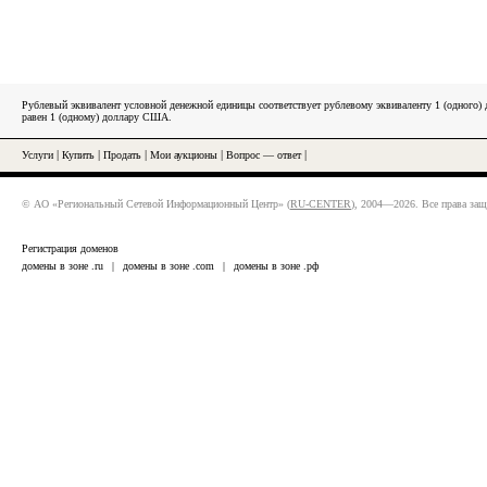
Рублевый эквивалент условной денежной единицы соответствует рублевому эквиваленту 1 (одного
равен 1 (одному) доллару США.
Услуги
|
Купить
|
Продать
|
Мои аукционы
|
Вопрос — ответ
|
© АО «Региональный Сетевой Информационный Центр» (
RU-CENTER
), 2004—2026. Все права за
Регистрация доменов
домены в зоне .ru
|
домены в зоне .com
|
домены в зоне .рф