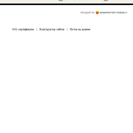
designed by
SSL-сертификаты
|
Конструктор сайтов
|
Почта на домене