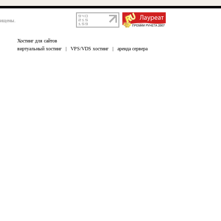
щищены.
Хостинг для сайтов
виртуальный хостинг
|
VPS/VDS хостинг
|
аренда сервера