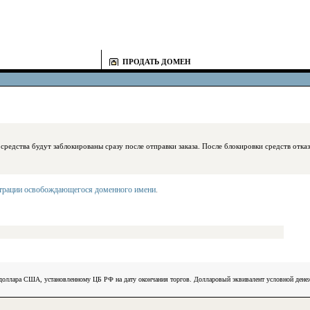
ПРОДАТЬ ДОМЕН
блокированы сразу после отправки заказа. После блокировки средств отказаться
страции освобождающегося доменного имени
.
) доллара США, установленному ЦБ РФ на дату окончания торгов. Долларовый эквивалент условной ден