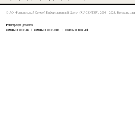
© АО «Региональный Сетевой Информационный Центр» (
RU-CENTER
), 2004—2026. Все права за
Регистрация доменов
домены в зоне .ru
|
домены в зоне .com
|
домены в зоне .рф