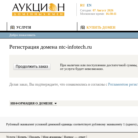
RU
EN
Сегодня:
07 Август 2026
Московское время:
16:38:11
УСЛУГИ
КУПИТЬ ДОМЕН
Добро пожаловать
Регистрация домена ntc-infotech.ru
При наличии или поступлении достаточной суммы, средства будут за
от услуги будет невозможно.
Делая заказ, Вы подтверждаете, что ознакомились и согласны с
Регламентом реги
ИНФОРМАЦИЯ О ДОМЕНЕ
Рублевый эквивалент условной денежной единицы соответствует рублевому эквиваленту 1 (одного
Услуги
|
Купить
|
Продать
|
Мои аукционы
|
Вопрос — ответ
|