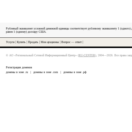
Рублевый эквивалент условной денежной единицы соответствует рублевому эквиваленту 1 (одного
равен 1 (одному) доллару США.
Услуги
|
Купить
|
Продать
|
Мои аукционы
|
Вопрос — ответ
|
© АО «Региональный Сетевой Информационный Центр» (
RU-CENTER
), 2004—2026. Все права за
Регистрация доменов
домены в зоне .ru
|
домены в зоне .com
|
домены в зоне .рф