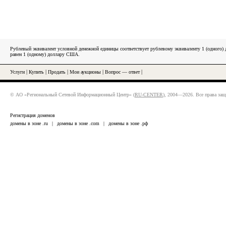
Рублевый эквивалент условной денежной единицы соответствует рублевому эквиваленту 1 (одного
равен 1 (одному) доллару США.
Услуги
|
Купить
|
Продать
|
Мои аукционы
|
Вопрос — ответ
|
© АО «Региональный Сетевой Информационный Центр» (
RU-CENTER
), 2004—2026. Все права за
Регистрация доменов
домены в зоне .ru
|
домены в зоне .com
|
домены в зоне .рф