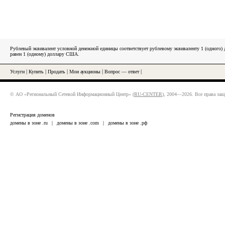
Рублевый эквивалент условной денежной единицы соответствует рублевому эквиваленту 1 (одного
равен 1 (одному) доллару США.
Услуги
|
Купить
|
Продать
|
Мои аукционы
|
Вопрос — ответ
|
© АО «Региональный Сетевой Информационный Центр» (
RU-CENTER
), 2004—2026. Все права за
Регистрация доменов
домены в зоне .ru
|
домены в зоне .com
|
домены в зоне .рф