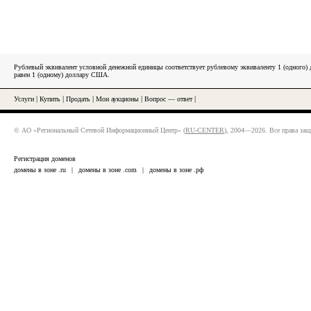
Рублевый эквивалент условной денежной единицы соответствует рублевому эквиваленту 1 (одного
равен 1 (одному) доллару США.
Услуги
|
Купить
|
Продать
|
Мои аукционы
|
Вопрос — ответ
|
© АО «Региональный Сетевой Информационный Центр» (
RU-CENTER
), 2004—2026. Все права за
Регистрация доменов
домены в зоне .ru
|
домены в зоне .com
|
домены в зоне .рф