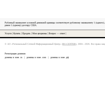
Рублевый эквивалент условной денежной единицы соответствует рублевому эквиваленту 1 (одного
равен 1 (одному) доллару США.
Услуги
|
Купить
|
Продать
|
Мои аукционы
|
Вопрос — ответ
|
© АО «Региональный Сетевой Информационный Центр» (
RU-CENTER
), 2004—2026. Все права за
Регистрация доменов
домены в зоне .ru
|
домены в зоне .com
|
домены в зоне .рф