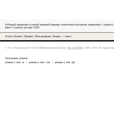
Рублевый эквивалент условной денежной единицы соответствует рублевому эквиваленту 1 (одного
равен 1 (одному) доллару США.
Услуги
|
Купить
|
Продать
|
Мои аукционы
|
Вопрос — ответ
|
© АО «Региональный Сетевой Информационный Центр» (
RU-CENTER
), 2004—2026. Все права за
Регистрация доменов
домены в зоне .ru
|
домены в зоне .com
|
домены в зоне .рф