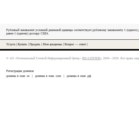
Рублевый эквивалент условной денежной единицы соответствует рублевому эквиваленту 1 (одного
равен 1 (одному) доллару США.
Услуги
|
Купить
|
Продать
|
Мои аукционы
|
Вопрос — ответ
|
© АО «Региональный Сетевой Информационный Центр» (
RU-CENTER
), 2004—2026. Все права за
Регистрация доменов
домены в зоне .ru
|
домены в зоне .com
|
домены в зоне .рф