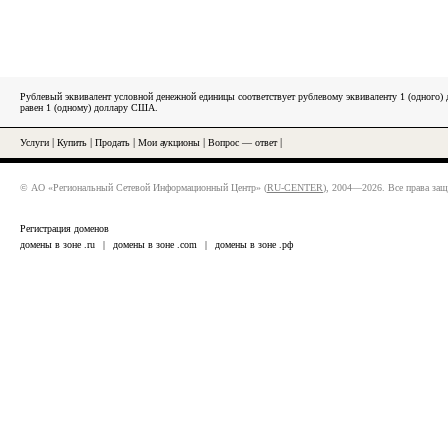
Рублевый эквивалент условной денежной единицы соответствует рублевому эквиваленту 1 (одного
равен 1 (одному) доллару США.
Услуги
|
Купить
|
Продать
|
Мои аукционы
|
Вопрос — ответ
|
© АО «Региональный Сетевой Информационный Центр» (
RU-CENTER
), 2004—2026. Все права за
Регистрация доменов
домены в зоне .ru
|
домены в зоне .com
|
домены в зоне .рф