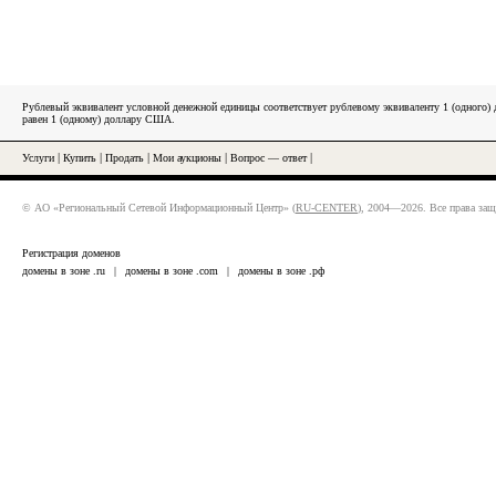
Рублевый эквивалент условной денежной единицы соответствует рублевому эквиваленту 1 (одного
равен 1 (одному) доллару США.
Услуги
|
Купить
|
Продать
|
Мои аукционы
|
Вопрос — ответ
|
© АО «Региональный Сетевой Информационный Центр» (
RU-CENTER
), 2004—2026. Все права за
Регистрация доменов
домены в зоне .ru
|
домены в зоне .com
|
домены в зоне .рф