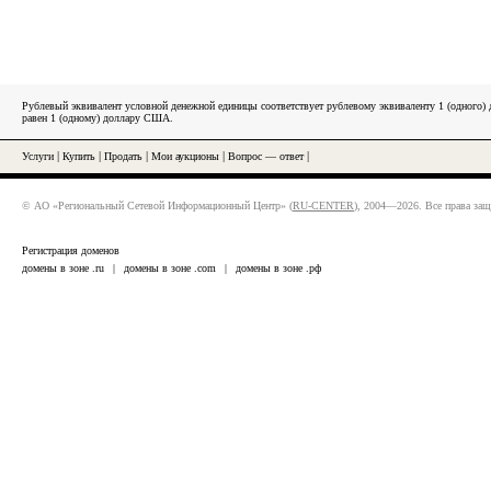
Рублевый эквивалент условной денежной единицы соответствует рублевому эквиваленту 1 (одного
равен 1 (одному) доллару США.
Услуги
|
Купить
|
Продать
|
Мои аукционы
|
Вопрос — ответ
|
© АО «Региональный Сетевой Информационный Центр» (
RU-CENTER
), 2004—2026. Все права за
Регистрация доменов
домены в зоне .ru
|
домены в зоне .com
|
домены в зоне .рф