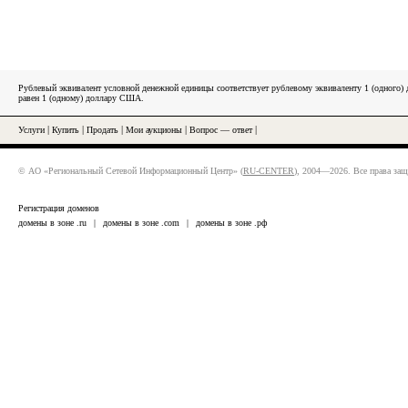
Рублевый эквивалент условной денежной единицы соответствует рублевому эквиваленту 1 (одного
равен 1 (одному) доллару США.
Услуги
|
Купить
|
Продать
|
Мои аукционы
|
Вопрос — ответ
|
© АО «Региональный Сетевой Информационный Центр» (
RU-CENTER
), 2004—2026. Все права за
Регистрация доменов
домены в зоне .ru
|
домены в зоне .com
|
домены в зоне .рф