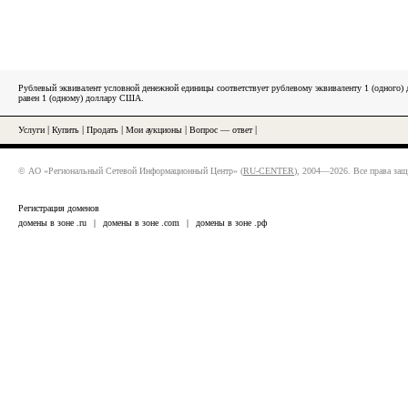
Рублевый эквивалент условной денежной единицы соответствует рублевому эквиваленту 1 (одного
равен 1 (одному) доллару США.
Услуги
|
Купить
|
Продать
|
Мои аукционы
|
Вопрос — ответ
|
© АО «Региональный Сетевой Информационный Центр» (
RU-CENTER
), 2004—2026. Все права за
Регистрация доменов
домены в зоне .ru
|
домены в зоне .com
|
домены в зоне .рф